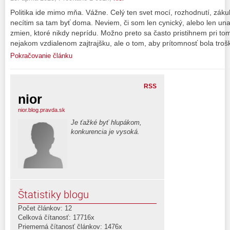
Politika ide mimo mňa. Vážne. Celý ten svet mocí, rozhodnutí, záku
necítim sa tam byť doma. Neviem, či som len cynický, alebo len una
zmien, ktoré nikdy neprídu. Možno preto sa často pristihnem pri to
nejakom vzdialenom zajtrajšku, ale o tom, aby prítomnosť bola trošk
Pokračovanie článku
RSS
nior
nior.blog.pravda.sk
Je ťažké byť hlupákom,
konkurencia je vysoká.
Štatistiky blogu
Počet článkov: 12
Celková čítanosť: 17716x
Priemerná čítanosť článkov: 1476x