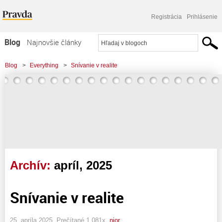
Registrácia
Prihlásenie
Blog
Najnovšie články
Najčítanejšie články
Blog
>
Everything
>
Snívanie v realite
Najkomentovanejšie články
Zoznam blogov
Komerčné blogy
Archív:
apríl, 2025
Snívanie v realite
25. apríla 2025, Prečítané 1 081x,
nior