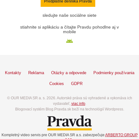
Predplatné denníka Pravda
sledujte naše sociálne siete
stiahnite si aplikáciu a čítajte Pravdu pohodlne aj v
mobile
Kontakty
Reklama
Otázky a odpovede
Podmienky používania
Cookies
GDPR
© OUR MEDIA SR a. s. 2026. Autorské práva sú vyhradené a vykonáva ich
vydavateľ,
viac info
.
Blogovací systém Blog.Pravda.sk beží na technológií Wordpress.
Kompletný video servis pre OUR MEDIA SR a.s. zabezpečuje
ARBERTO GROUP