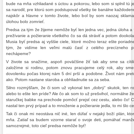
bude na mňa vzhliadané s úctou a pokorou, lebo som si splnil tú j
sa narodil, pre ktorú som podstupoval všetky tie banálne každoden
najskôr a hlavne v tomto živote, lebo bol by som naozaj sklama
úlohou bolo zomrieť.
Predsa za tým že žijeme nemôže byť len jedna vec, jedna úloha a 
prežívanie a požieranie všetkého čo sa dá stráviť a potom dooko
Musia byť predsa aj vyššie ciele, ktoré možno teraz ešte poria
tým, že vidíme len veľmi malú časť z celého precízneho p
nechápeme?
V živote sa snažíme, aspoň poväčšine žiť tak aby sme sa cítil
založíme si rodinu, potom znovu pracujeme celý rok, aby sme
dovolenku počas ktorej nám 5 dní prší a podobne. Život nám pret
ako. Potom nastane staroba a obhliadnutie sa za seba.
Silno rozmýšľam, že či som už vykonal ten „dobrý“ skutok, ten r
alebo to ešte len príde? Ale čo ak som to už prešvihol, normálne ž
staručkej babke na prechode pomôcť prejsť cez cestu, alebo čo! Cí
nastal ten prvý prípad a to množenie a požieranie jedla, to mi šlo c
Tak či onak mi neostáva nič iné, len dúfať v nejaký boží plán, kto
mňa. Zatiaľ sa budem vzorne starať o svoje deti, pomáhať manžel
samozrejmé, toto cieľ predsa nemôže byť!