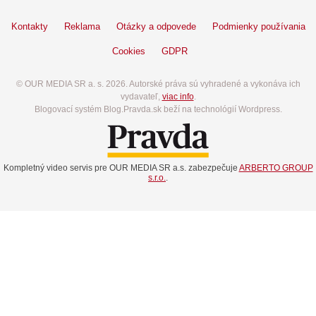
Kontakty
Reklama
Otázky a odpovede
Podmienky používania
Cookies
GDPR
© OUR MEDIA SR a. s. 2026. Autorské práva sú vyhradené a vykonáva ich
vydavateľ,
viac info
.
Blogovací systém Blog.Pravda.sk beží na technológií Wordpress.
Kompletný video servis pre OUR MEDIA SR a.s. zabezpečuje
ARBERTO GROUP
s.r.o.
.