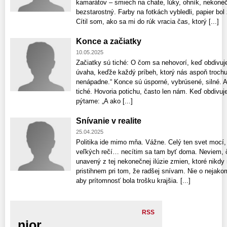
kamarátov – smiech na chate, lúky, ohník, nekoneč
bezstarostný. Farby na fotkách vybledli, papier bol
Cítil som, ako sa mi do rúk vracia čas, ktorý [...]
Konce a začiatky
10.05.2025
Začiatky sú tiché: O čom sa nehovorí, keď obdivuj
úvaha, keďže každý príbeh, ktorý nás aspoň troch
nenápadne.“ Konce sú úsporné, vybrúsené, silné. Al
tiché. Hovoria potichu, často len nám. Keď obdivuj
pýtame: „A ako [...]
Snívanie v realite
25.04.2025
Politika ide mimo mňa. Vážne. Celý ten svet mocí, 
veľkých rečí… necítim sa tam byť doma. Neviem, č
unavený z tej nekonečnej ilúzie zmien, ktoré nikdy
pristihnem pri tom, že radšej snívam. Nie o nejako
aby prítomnosť bola trošku krajšia. [...]
RSS
nior