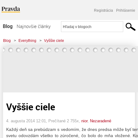
Registrácia
Prihlásenie
Blog
Najnovšie články
Najčítanejšie články
Blog
>
Everything
>
Vyššie ciele
Najkomentovanejšie články
Zoznam blogov
Komerčné blogy
Vyššie ciele
4. augusta 2014 12:01
, Prečítané 2 755x,
nior
,
Nezaradené
Každý deň sa prebúdzam s vedomím, že dnes predsa môže byť ten
svetu odovzdám všetko to zúročené, čo bolo do mňa vložené. 