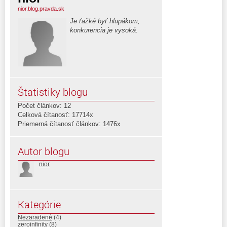
nior.blog.pravda.sk
Je ťažké byť hlupákom,
konkurencia je vysoká.
Štatistiky blogu
Počet článkov: 12
Celková čítanosť: 17714x
Priemerná čítanosť článkov: 1476x
Autor blogu
nior
Kategórie
Nezaradené
(4)
zeroinfinity
(8)