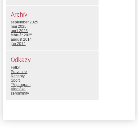
Archív
september 2025
máj 2025
apríl 2025
február 2025
august 2014
jún 2014
Odkazy
Fotky
Pravda.sk
Recepty
Šport
TV program
Vinotéka
zeroinfinity