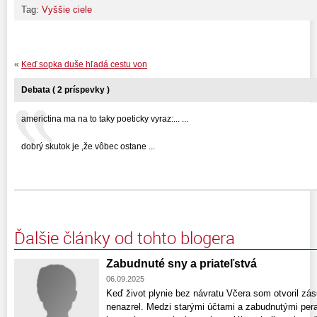
Tag:
Vyššie ciele
«
Keď sopka duše hľadá cestu von
Debata ( 2 príspevky )
americtina ma na to taky poeticky vyraz:... ...
dobrý skutok je ,že vôbec ostane ...
Ďalšie články od tohto blogera
Zabudnuté sny a priateľstvá
06.09.2025
Keď život plynie bez návratu Včera som otvoril zá
nenazrel. Medzi starými účtami a zabudnutými pera