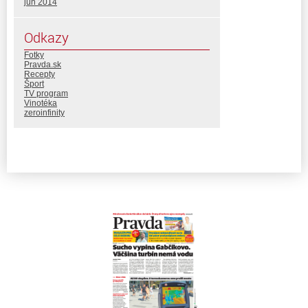
jún 2014
Odkazy
Fotky
Pravda.sk
Recepty
Šport
TV program
Vinotéka
zeroinfinity