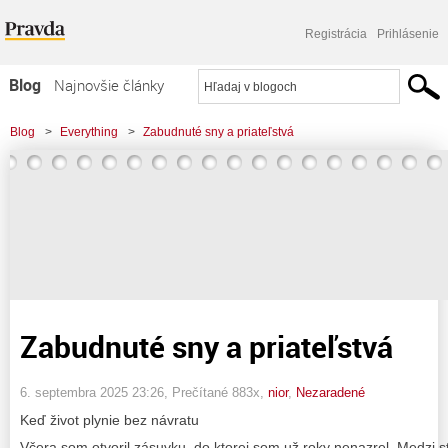
Registrácia
Prihlásenie
Blog
Najnovšie články
Najčítanejšie články
Blog
>
Everything
>
Zabudnuté sny a priateľstvá
Najkomentovanejšie články
Zoznam blogov
Komerčné blogy
Zabudnuté sny a priateľstvá
6. septembra 2025 23:26
, Prečítané 883x,
nior
,
Nezaradené
Keď život plynie bez návratu
Včera som otvoril zásuvku, do ktorej som už roky nenazrel. Medzi 