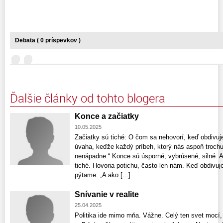
Debata ( 0 príspevkov )
Ďalšie články od tohto blogera
Konce a začiatky
10.05.2025
Začiatky sú tiché: O čom sa nehovorí, keď obdivuj
úvaha, keďže každý príbeh, ktorý nás aspoň troch
nenápadne.“ Konce sú úsporné, vybrúsené, silné. Al
tiché. Hovoria potichu, často len nám. Keď obdivuj
pýtame: „A ako [...]
Snívanie v realite
25.04.2025
Politika ide mimo mňa. Vážne. Celý ten svet mocí, 