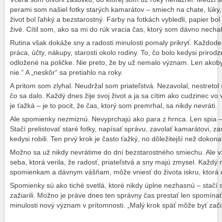
perami som našiel fotky starých kamarátov – smiech na chate, lúky
život bol ľahký a bezstarostný. Farby na fotkách vybledli, papier bol
živé. Cítil som, ako sa mi do rúk vracia čas, ktorý som dávno necha
Rutina však dokáže sny a radosti minulosti pomaly prikryť. Každoden
práca, účty, nákupy, starosti okolo rodiny. To, čo bolo kedysi prirod
odložené na poličke. Nie preto, že by už nemalo význam. Len akoby 
nie.“ A „neskôr“ sa pretiahlo na roky.
A pritom som zlyhal. Neudržal som priateľstvá. Nezavolal, nestretol
čo sa dalo. Každý dnes žije svoj život a ja sa cítim ako cudzinec v
je ťažká – je to pocit, že čas, ktorý som premrhal, sa nikdy nevráti.
Ale spomienky nezmiznú. Nevyprchajú ako para z hrnca. Len spia –
Stačí prelistovať staré fotky, napísať správu, zavolať kamarátovi, 
kedysi robili. Ten prvý krok je často ťažký, no dôležitejší než dokona
Možno sa už nikdy nevrátime do dní bezstarostného smiechu. Ale vž
seba, ktorá verila, že radosť, priateľstvá a sny majú zmysel. Každý m
spomienkam a dávnym vášňam, môže vniesť do života iskru, ktorá o
Spomienky sú ako tiché svetlá, ktoré nikdy úplne nezhasnú – stačí sa
zažiarili. Možno je práve dnes ten správny čas prestať len spomínať
minulosti nový význam v prítomnosti. „Malý krok späť môže byť zač