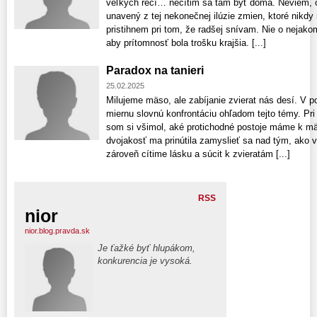
veľkých rečí… necítim sa tam byť doma. Neviem, č
unavený z tej nekonečnej ilúzie zmien, ktoré nikdy
pristihnem pri tom, že radšej snívam. Nie o nejako
aby prítomnosť bola trošku krajšia. [...]
Paradox na tanieri
25.02.2025
Milujeme mäso, ale zabíjanie zvierat nás desí. V 
miernu slovnú konfrontáciu ohľadom tejto témy. Pri
som si všimol, aké protichodné postoje máme k mä
dvojakosť ma prinútila zamyslieť sa nad tým, ak
zároveň cítime lásku a súcit k zvieratám [...]
RSS
nior
nior.blog.pravda.sk
Je ťažké byť hlupákom,
konkurencia je vysoká.